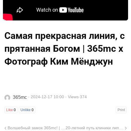
Самая прекрасная линия, с
прятанная Богом | 365mc x
Фотограф Ким Мёнджун
· 2024-12-17 10:00 · Views 374
365mc
Like
0
Unlike
0
Print
Волшебный замок 365mc! | Место, где происходят прекрасные изменения фигуры
20-летний путь клиники липосакции 365mc | Момент времени